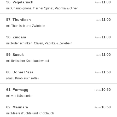
56. Vegetarisch
11,00
From 11,00 EUR
From
mit Champignons, frischer Spinat, Paprika & Oliven
57. Thunfisch
11,00
From 11,00 EUR
From
mit Thunfisch und Zwiebeln
58. Zingara
11,00
From 11,00 EUR
From
mit Putenschinken, Oliven, Paprika & Zwiebeln
59. Sucuk
11,00
From 11,00 EUR
From
mit türkischer Knoblauchwurst
60. Döner Pizza
11,50
From 11,50 EUR
From
(dazu Knoblauchsoße)
61. Formaggi
10,50
From 10,50 EUR
From
mit vier Käsesorten
62. Marinara
10,50
From 10,50 EUR
From
mit Meeresfrüchte und Knoblauch