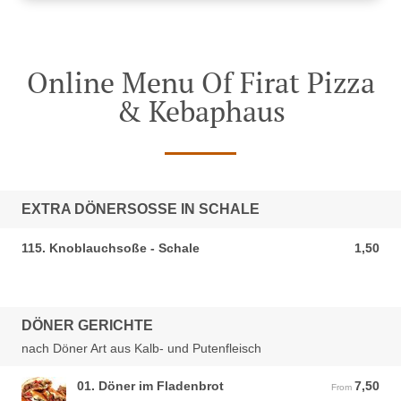
Online Menu Of Firat Pizza
& Kebaphaus
EXTRA DÖNERSOSSE IN SCHALE
115. Knoblauchsoße - Schale
1,50
1,50 EUR
DÖNER GERICHTE
nach Döner Art aus Kalb- und Putenfleisch
01. Döner im Fladenbrot
7,50
From 7,50 EUR
From