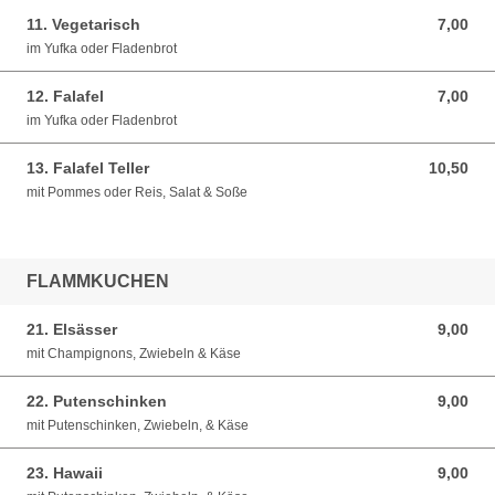
11. Vegetarisch
7,00
7,00 EUR
im Yufka oder Fladenbrot
12. Falafel
7,00
7,00 EUR
im Yufka oder Fladenbrot
13. Falafel Teller
10,50
10,50 EUR
mit Pommes oder Reis, Salat & Soße
FLAMMKUCHEN
21. Elsässer
9,00
9,00 EUR
mit Champignons, Zwiebeln & Käse
22. Putenschinken
9,00
9,00 EUR
mit Putenschinken, Zwiebeln, & Käse
23. Hawaii
9,00
9,00 EUR