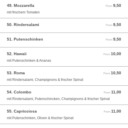
49. Mozzarella
9,50
From 9,50 EUR
From
mit frischem Tomaten
50. Rindersalami
9,50
From 9,50 EUR
From
51. Putenschinken
9,50
From 9,50 EUR
From
52. Hawaii
10,00
From 10,00 EUR
From
mit Putenschinken & Ananas
53. Roma
10,50
From 10,50 EUR
From
mit Rindersalami, Champignons & frischer Spinat
54. Colombo
11,00
From 11,00 EUR
From
mit Rindersalami, Putenschincken, Champignons & frischer Spinat
55. Capricciosa
11,00
From 11,00 EUR
From
mit Putenschinken, Oliven & frischer Spinat