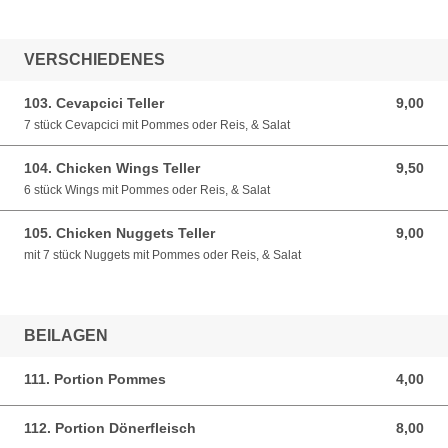
VERSCHIEDENES
103. Cevapcici Teller
9,00
9,00 EUR
7 stück Cevapcici mit Pommes oder Reis, & Salat
104. Chicken Wings Teller
9,50
9,50 EUR
6 stück Wings mit Pommes oder Reis, & Salat
105. Chicken Nuggets Teller
9,00
9,00 EUR
mit 7 stück Nuggets mit Pommes oder Reis, & Salat
BEILAGEN
111. Portion Pommes
4,00
4,00 EUR
112. Portion Dönerfleisch
8,00
8,00 EUR