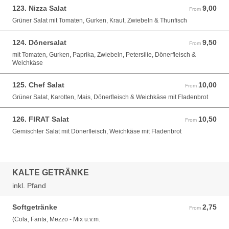
123. Nizza Salat
9,00
From 9,00 EUR
From
Grüner Salat mit Tomaten, Gurken, Kraut, Zwiebeln & Thunfisch
124. Dönersalat
9,50
From 9,50 EUR
From
mit Tomaten, Gurken, Paprika, Zwiebeln, Petersilie, Dönerfleisch &
Weichkäse
125. Chef Salat
10,00
From 10,00 EUR
From
Grüner Salat, Karotten, Mais, Dönerfleisch & Weichkäse mit Fladenbrot
126. FIRAT Salat
10,50
From 10,50 EUR
From
Gemischter Salat mit Dönerfleisch, Weichkäse mit Fladenbrot
KALTE GETRÄNKE
inkl. Pfand
Softgetränke
2,75
From 2,75 EUR
From
(Cola, Fanta, Mezzo - Mix u.v.m.