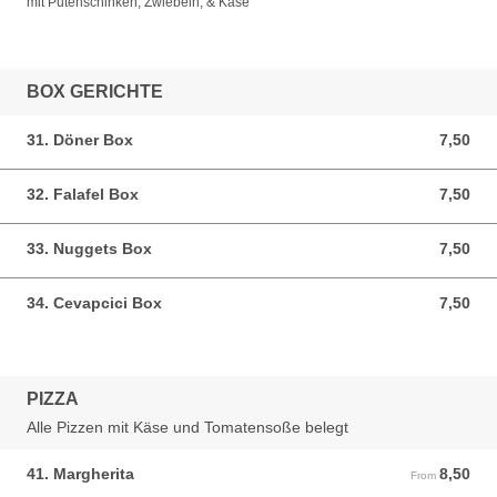
mit Putenschinken, Zwiebeln, & Käse
BOX GERICHTE
31. Döner Box
7,50
7,50 EUR
32. Falafel Box
7,50
7,50 EUR
33. Nuggets Box
7,50
7,50 EUR
34. Cevapcici Box
7,50
7,50 EUR
PIZZA
Alle Pizzen mit Käse und Tomatensoße belegt
41. Margherita
8,50
From 8,50 EUR
From