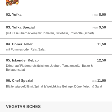
02. Yufka
8,00
From 8,00 EUR
From
03. Yufka Spezial
9,50
From 9,50 EUR
From
(mit Käse überbacken) mit Tomaten, Zwiebeln, Rotesoße (scharf)
04. Döner Teller
11,50
11,50 EUR
mit Pommes oder Reis, Salat
05. Iskender Kebap
12,50
12,50 EUR
Döner auf Fladenbrotstückchen, Joghurt, Tomatensoße, Butter &
Beilagensalat
06. Chef Spezial
11,00
From 11,00 EUR
From
Blätterteig gefüllt mit Spinat & Weichkäse Beilage: Dönerfleisch & Salat
VEGETARISCHES