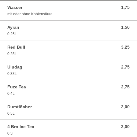
Wasser
1,75
1,75 EUR
mit oder ohne Kohlensäure
Ayran
1,50
1,50 EUR
0,25L
Red Bull
3,25
3,25 EUR
0,25L
Uludag
2,75
2,75 EUR
0.33L
Fuze Tea
2,75
2,75 EUR
0,4L
Durstlöcher
2,00
2,00 EUR
0,5L
4 Bro Ice Tea
2,00
2,00 EUR
0,5l