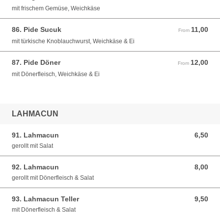
mit frischem Gemüse, Weichkäse
86. Pide Sucuk
11,00
From 11,00 EUR
From
mit türkische Knoblauchwurst, Weichkäse & Ei
87. Pide Döner
12,00
From 12,00 EUR
From
mit Dönerfleisch, Weichkäse & Ei
LAHMACUN
91. Lahmacun
6,50
6,50 EUR
gerollt mit Salat
92. Lahmacun
8,00
8,00 EUR
gerollt mit Dönerfleisch & Salat
93. Lahmacun Teller
9,50
9,50 EUR
mit Dönerfleisch & Salat