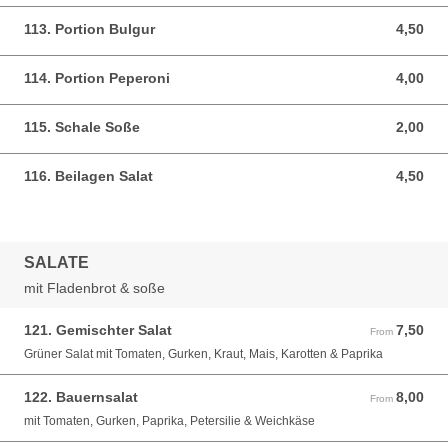
113. Portion Bulgur
4,50
4,50 EUR
114. Portion Peperoni
4,00
4,00 EUR
115. Schale Soße
2,00
2,00 EUR
116. Beilagen Salat
4,50
4,50 EUR
SALATE
mit Fladenbrot & soße
121. Gemischter Salat
7,50
From 7,50 EUR
From
Grüner Salat mit Tomaten, Gurken, Kraut, Mais, Karotten & Paprika
122. Bauernsalat
8,00
From 8,00 EUR
From
mit Tomaten, Gurken, Paprika, Petersilie & Weichkäse