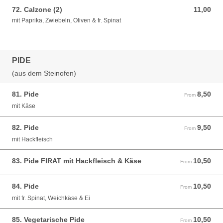
72. Calzone (2)
11,00
11,00 EUR
mit Paprika, Zwiebeln, Oliven & fr. Spinat
PIDE
(aus dem Steinofen)
81. Pide
8,50
From 8,50 EUR
From
mit Käse
82. Pide
9,50
From 9,50 EUR
From
mit Hackfleisch
83. Pide FIRAT mit Hackfleisch & Käse
10,50
From 10,50 EUR
From
84. Pide
10,50
From 10,50 EUR
From
mit fr. Spinat, Weichkäse & Ei
85. Vegetarische Pide
10,50
From 10,50 EUR
From