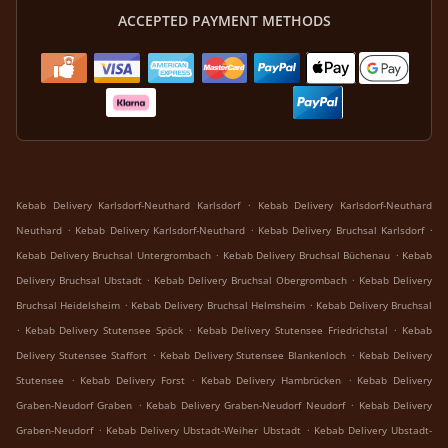
ACCEPTED PAYMENT METHODS
.
Kebab Delivery Karlsdorf-Neuthard Karlsdorf
Kebab Delivery Karlsdorf-Neuthard
.
.
.
Neuthard
Kebab Delivery Karlsdorf-Neuthard
Kebab Delivery Bruchsal Karlsdorf
.
.
Kebab Delivery Bruchsal Untergrombach
Kebab Delivery Bruchsal Büchenau
Kebab
.
.
Delivery Bruchsal Ubstadt
Kebab Delivery Bruchsal Obergrombach
Kebab Delivery
.
.
Bruchsal Heidelsheim
Kebab Delivery Bruchsal Helmsheim
Kebab Delivery Bruchsal
.
.
.
Kebab Delivery Stutensee Spöck
Kebab Delivery Stutensee Friedrichstal
Kebab
.
.
Delivery Stutensee Staffort
Kebab Delivery Stutensee Blankenloch
Kebab Delivery
.
.
.
Stutensee
Kebab Delivery Forst
Kebab Delivery Hambrücken
Kebab Delivery
.
.
Graben-Neudorf Graben
Kebab Delivery Graben-Neudorf Neudorf
Kebab Delivery
.
.
Graben-Neudorf
Kebab Delivery Ubstadt-Weiher Ubstadt
Kebab Delivery Ubstadt-