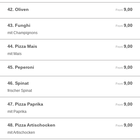
42. Oliven
9,00
From 9,00 EUR
From
43. Funghi
9,00
From 9,00 EUR
From
mit Champignons
44. Pizza Mais
9,00
From 9,00 EUR
From
mit Mais
45. Peperoni
9,00
From 9,00 EUR
From
46. Spinat
9,00
From 9,00 EUR
From
frischer Spinat
47. Pizza Paprika
9,00
From 9,00 EUR
From
mit Paprika
48. Pizza Artischocken
9,00
From 9,00 EUR
From
mit Artischocken