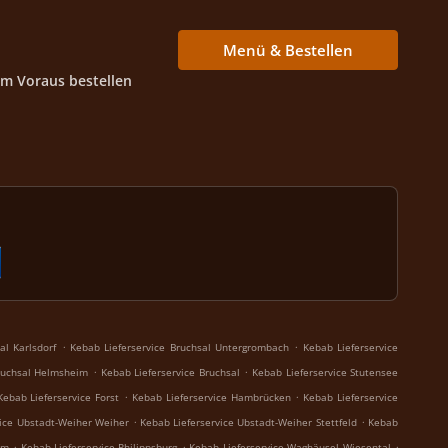
Menü & Bestellen
Im Voraus bestellen
.
.
al Karlsdorf
Kebab Lieferservice Bruchsal Untergrombach
Kebab Lieferservice
.
.
Bruchsal Helmsheim
Kebab Lieferservice Bruchsal
Kebab Lieferservice Stutensee
.
.
Kebab Lieferservice Forst
Kebab Lieferservice Hambrücken
Kebab Lieferservice
.
.
vice Ubstadt-Weiher Weiher
Kebab Lieferservice Ubstadt-Weiher Stettfeld
Kebab
.
.
.
im
Kebab Lieferservice Philippsburg
Kebab Lieferservice Waghäusel Wiesental