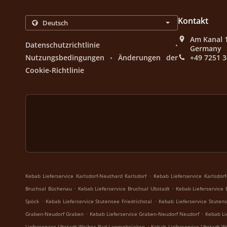
Kontakt
Am Kanal 1
.
Datenschutzrichtlinie
Germany
.
Nutzungsbedingungen
Änderungen der
+49 7251 
Cookie-Richtlinie
.
Kebab Lieferservice Karlsdorf-Neuthard Karlsdorf
Kebab Lieferservice Karlsdor
.
.
Bruchsal Büchenau
Kebab Lieferservice Bruchsal Ubstadt
Kebab Lieferservice
.
.
Spöck
Kebab Lieferservice Stutensee Friedrichstal
Kebab Lieferservice Stutens
.
.
Graben-Neudorf Graben
Kebab Lieferservice Graben-Neudorf Neudorf
Kebab Li
.
Lieferservice Ubstadt-Weiher Bad Langenbrücken
Kebab Lieferservice Ubstadt-W