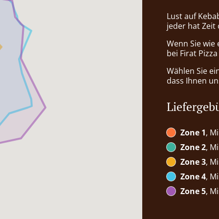
Lust auf Keba
jeder hat Zeit
Wenn Sie wie 
bei Firat Pizz
Wählen Sie ei
dass Ihnen uns
Liefergeb
Zone 1
, M
Zone 2
, M
Zone 3
, M
Zone 4
, M
Zone 5
, M