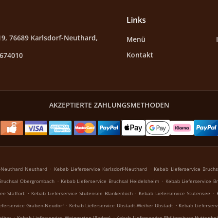
Links
9, 76689 Karlsdorf-Neuthard,
Menü
Kontakt
3674010
AKZEPTIERTE ZAHLUNGSMETHODEN
.
.
f-Neuthard Neuthard
Kebab Lieferservice Karlsdorf-Neuthard
Kebab Lieferservice Bruchs
.
.
 Bruchsal Obergrombach
Kebab Lieferservice Bruchsal Heidelsheim
Kebab Lieferservice 
.
.
.
ee Staffort
Kebab Lieferservice Stutensee Blankenloch
Kebab Lieferservice Stutensee
.
.
eferservice Graben-Neudorf
Kebab Lieferservice Ubstadt-Weiher Ubstadt
Kebab Lieferser
.
.
eiher
Kebab Lieferservice Weingarten (Baden)
Kebab Lieferservice Philippsburg Huttenhe